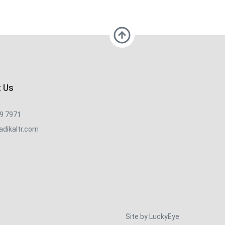
 Us
59 7971
adikaltr.com
Site by LuckyEye