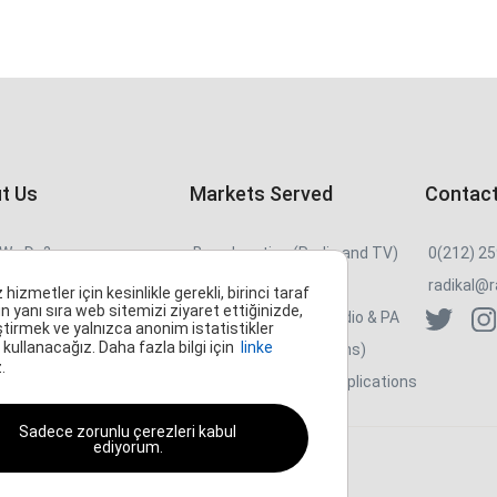
t Us
Markets Served
Contact
We Do?
Broadcasting (Radio and TV)
0(212) 2
re We
Film/Post Production
radikal@r
metler için kesinlikle gerekli, birinci taraf
n yanı sıra web sitemizi ziyaret ettiğinizde,
ct
Pro/AV Systems - Audio & PA
ştirmek ve yalnızca anonim istatistikler
kullanacağız. Daha fazla bilgi için
linke
ently Asked
MI (Studios / Musicians)
.
ions(FAQ)
Industrial / Special Applications
Sadece zorunlu çerezleri kabul
ediyorum.