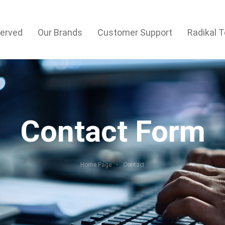
Served
Our Brands
Customer Support
Radikal T
Contact Form
Home Page
Contact