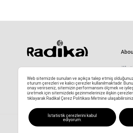
Abou
What 
Ihlamur-Yıldız Cad., Keşşaf Sok., No:4/12, 34353,
Beşiktaş / İSTANBUL
Who A
Web sitemizde sunulan ve açıkça talep etmiş olduğunuz hiz
MONDAY - FRİDAY
oturum çerezleri ve kalıcı çerezler kullanılmaktadır. Bunu
Conta
08:30 - 17:30
onay verirseniz, sitemizin performansını ölçmek ve iyile
üretmek için sitemizdeki gezinmelerinize ilişkin çerezler 
Frequ
tıklayarak Radikal Çerez Politikası Metnine ulaşabilirsiniz
Quest
İstatistik çerezlerini kabul
ediyorum.
© 2024 – Radikal Elektronik San. ve Dış. Tic. Ltd. Şti. |