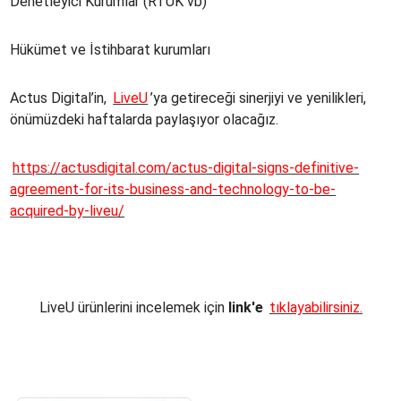
Denetleyici Kurumlar (RTÜK vb)
Hükümet ve İstihbarat kurumları
Actus Digital’in,
LiveU
’ya getireceği sinerjiyi ve yenilikleri,
önümüzdeki haftalarda paylaşıyor olacağız.
https://actusdigital.com/actus-digital-signs-definitive-
agreement-for-its-business-and-technology-to-be-
acquired-by-liveu/
LiveU ürünlerini incelemek için
link'e
tıklayabilirsiniz.