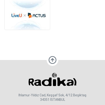
Ihlamur-Yıldız Cad, Keşşaf Sok, 4/12 Beşiktaş
34351 İSTANBUL