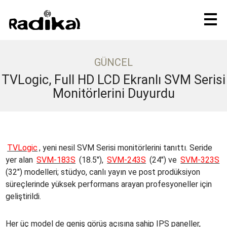
GÜNCEL
TVLogic, Full HD LCD Ekranlı SVM Serisi
Monitörlerini Duyurdu
TVLogic
, yeni nesil SVM Serisi monitörlerini tanıttı. Seride
yer alan
SVM-183S
(18.5"),
SVM-243S
(24") ve
SVM-323S
(32") modelleri; stüdyo, canlı yayın ve post prodüksiyon
süreçlerinde yüksek performans arayan profesyoneller için
geliştirildi.
Her üç model de geniş görüş açısına sahip IPS paneller,