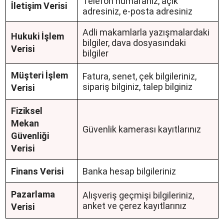
Telefon numaranız, açık
İletişim Verisi
adresiniz, e-posta adresiniz
Adli makamlarla yazışmalardaki
Hukuki İşlem
bilgiler, dava dosyasındaki
Verisi
bilgiler
Müşteri İşlem
Fatura, senet, çek bilgileriniz,
sipariş bilginiz, talep bilginiz
Verisi
Fiziksel
Mekan
Güvenlik kamerası kayıtlarınız
Güvenliği
Verisi
Finans Verisi
Banka hesap bilgileriniz
Pazarlama
Alışveriş geçmişi bilgileriniz,
anket ve çerez kayıtlarınız
Verisi