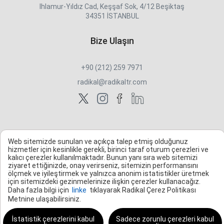
Ihlamur-Yıldız Cad, Keşşaf Sok, 4/12 Beşiktaş
34351 İSTANBUL
Bize Ulaşın
+90 (212) 259 7971
radikal@radikaltr.com
Web sitemizde sunulan ve açıkça talep etmiş olduğunuz
hizmetler için kesinlikle gerekli, birinci taraf oturum çerezleri ve
kalıcı çerezler kullanılmaktadır. Bunun yanı sıra web sitemizi
ziyaret ettiğinizde, onay verirseniz, sitemizin performansını
ölçmek ve iyileştirmek ve yalnızca anonim istatistikler üretmek
için sitemizdeki gezinmelerinize ilişkin çerezler kullanacağız.
Daha fazla bilgi için
linke
tıklayarak Radikal Çerez Politikası
Metnine ulaşabilirsiniz.
İstatistik çerezlerini kabul
Sadece zorunlu çerezleri kabul