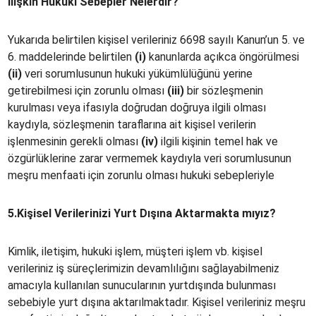
İlişkin
Hukuki
Sebepler
Nelerdir?
Yukarıda belirtilen kişisel verileriniz 6698 sayılı Kanun’un 5. ve
6. maddelerinde belirtilen
(i)
kanunlarda açıkca öngörülmesi
(ii)
veri sorumlusunun hukuki yükümlülüğünü yerine
getirebilmesi için zorunlu olması
(iii)
bir sözleşmenin
kurulması veya ifasıyla doğrudan doğruya ilgili olması
kaydıyla, sözleşmenin taraflarına ait kişisel verilerin
işlenmesinin gerekli olması
(iv)
ilgili kişinin temel hak ve
özgürlüklerine zarar vermemek kaydıyla veri sorumlusunun
meşru menfaati için zorunlu olması hukuki sebepleriyle
5.Kişisel Verilerinizi Yurt Dışına Aktarmakta mıyız?
Kimlik, iletişim, hukuki işlem, müşteri işlem vb. kişisel
verileriniz iş süreçlerimizin devamlılığını sağlayabilmeniz
amacıyla kullanılan sunucularının yurtdışında bulunması
sebebiyle yurt dışına aktarılmaktadır. Kişisel verileriniz meşru