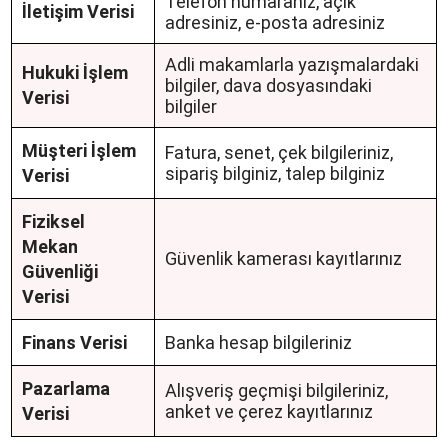
Telefon numaranız, açık
İletişim Verisi
adresiniz, e-posta adresiniz
Adli makamlarla yazışmalardaki
Hukuki İşlem
bilgiler, dava dosyasındaki
Verisi
bilgiler
Müşteri İşlem
Fatura, senet, çek bilgileriniz,
sipariş bilginiz, talep bilginiz
Verisi
Fiziksel
Mekan
Güvenlik kamerası kayıtlarınız
Güvenliği
Verisi
Finans Verisi
Banka hesap bilgileriniz
Pazarlama
Alışveriş geçmişi bilgileriniz,
anket ve çerez kayıtlarınız
Verisi