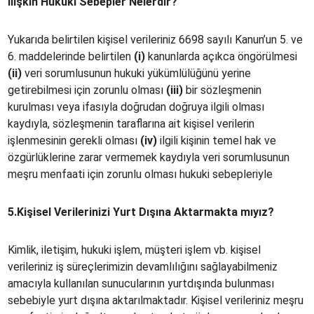
İlişkin
Hukuki
Sebepler
Nelerdir?
Yukarıda belirtilen kişisel verileriniz 6698 sayılı Kanun’un 5. ve
6. maddelerinde belirtilen
(i)
kanunlarda açıkca öngörülmesi
(ii)
veri sorumlusunun hukuki yükümlülüğünü yerine
getirebilmesi için zorunlu olması
(iii)
bir sözleşmenin
kurulması veya ifasıyla doğrudan doğruya ilgili olması
kaydıyla, sözleşmenin taraflarına ait kişisel verilerin
işlenmesinin gerekli olması
(iv)
ilgili kişinin temel hak ve
özgürlüklerine zarar vermemek kaydıyla veri sorumlusunun
meşru menfaati için zorunlu olması hukuki sebepleriyle
5.Kişisel Verilerinizi Yurt Dışına Aktarmakta mıyız?
Kimlik, iletişim, hukuki işlem, müşteri işlem vb. kişisel
verileriniz iş süreçlerimizin devamlılığını sağlayabilmeniz
amacıyla kullanılan sunucularının yurtdışında bulunması
sebebiyle yurt dışına aktarılmaktadır. Kişisel verileriniz meşru