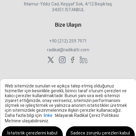
Ihlamur-Yıldız Cad, Keşşaf Sok, 4/12 Beşiktaş
34351 İSTANBUL
Bize Ulaşın
+90 (212) 259 7971
radikal@radikaltr.com
Web sitemizde sunulan ve açıkça talep etmiş olduğunuz
hizmetler için kesinlikle gerekli, birinci taraf oturum çerezleri ve
kalıcı çerezler kullanılmaktadır. Bunun yanı sıra web sitemizi
ziyaret ettiğinizde, onay verirseniz, sitemizin performansını
ölçmek ve iyileştirmek ve yalnızca anonim istatistikler üretmek
için sitemizdeki gezinmelerinize ilişkin çerezler kullanacağız.
Daha fazla bilgi için
linke
tıklayarak Radikal Çerez Politikası
Metnine ulaşabilirsiniz.
İstatistik çerezlerini kabul
Sadece zorunlu çerezleri kabul