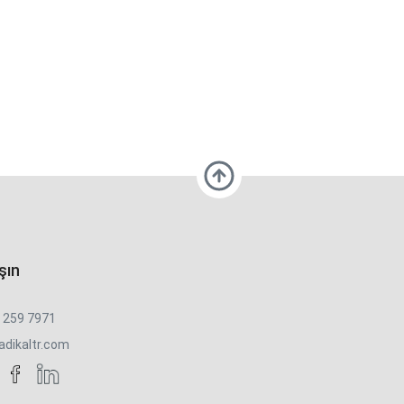
şın
) 259 7971
adikaltr.com