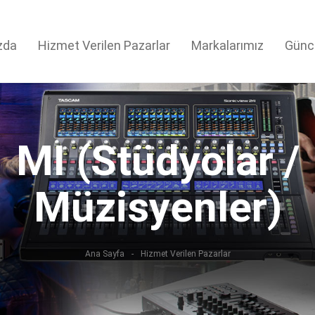
zda
Hizmet Verilen Pazarlar
Markalarımız
Günc
MI (Stüdyolar /
Müzisyenler)
Ana Sayfa
Hizmet Verilen Pazarlar