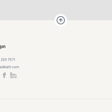
şın
) 259 7971
adikaltr.com