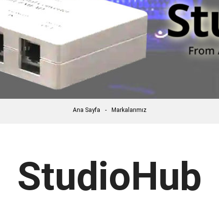
Ana Sayfa
Markalarımız
StudioHub