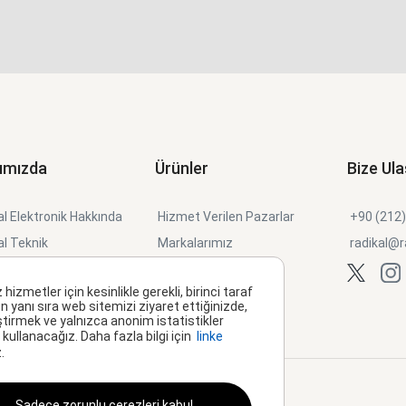
ımızda
Ürünler
Bize Ula
l Elektronik Hakkında
Hizmet Verilen Pazarlar
+90 (212
al Teknik
Markalarımız
radikal@r
al Müzik
Ürün Kataloğu
metler için kesinlikle gerekli, birinci taraf
 Kanallar
n yanı sıra web sitemizi ziyaret ettiğinizde,
ştirmek ve yalnızca anonim istatistikler
o Planner
kullanacağız. Daha fazla bilgi için
linke
.
ma Metni
Çerez Politikası
S.S.S
Sadece zorunlu çerezleri kabul