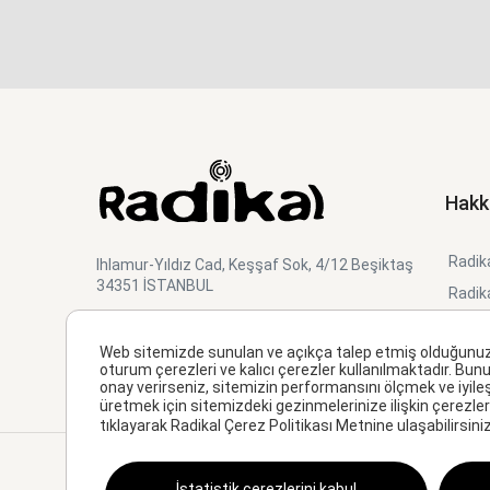
Hakk
Radika
Ihlamur-Yıldız Cad, Keşşaf Sok, 4/12 Beşiktaş
34351 İSTANBUL
Radik
Radik
Web sitemizde sunulan ve açıkça talep etmiş olduğunuz hiz
Online
oturum çerezleri ve kalıcı çerezler kullanılmaktadır. Bunu
onay verirseniz, sitemizin performansını ölçmek ve iyile
Studi
üretmek için sitemizdeki gezinmelerinize ilişkin çerezler 
tıklayarak Radikal Çerez Politikası Metnine ulaşabilirsiniz
Müşteri Aydınlatma Metni
Kurumsal Genel Aydınlat
İstatistik çerezlerini kabul