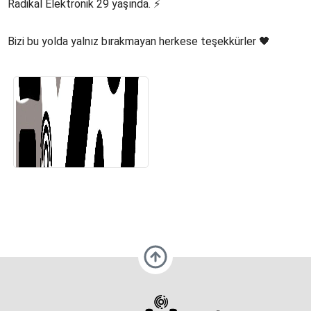
Radikal Elektronik 29 yaşında. ⚡️
Bizi bu yolda yalnız bırakmayan herkese teşekkürler 🖤