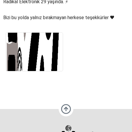
Radikal Elektronik 29 yaşında. ⚡️
Bizi bu yolda yalnız bırakmayan herkese teşekkürler 🖤