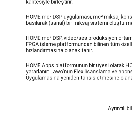
kalitesiyle birleştirir.
HOME mc² DSP uygulaması, mc² miksaj konsolla
basılarak (sanal) bir miksaj sistemi oluşturmak 
HOME mc² DSP, video/ses prodüksiyon ortamları
FPGA işleme platformundan bilinen tüm özelli
hızlandırmasına olanak tanır.
HOME Apps platformunun bir üyesi olarak HO
yararlanır: Lawo'nun Flex lisanslama ve abone
Uygulamasına yeniden tahsis etmesine olanak
Ayrıntılı 