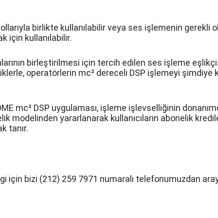
rıyla birlikte kullanılabilir veya ses işlemenin gerekli
için kullanılabilir.
nın birleştirilmesi için tercih edilen ses işleme eşlikç
klerle, operatörlerin mc² dereceli DSP işlemeyi şimdiye 
ME mc² DSP uygulaması, işleme işlevselliğinin donanımd
lik modelinden yararlanarak kullanıcıların abonelik kred
 tanır.
bilgi için bizi (212) 259 7971 numaralı telefonumuzdan araya