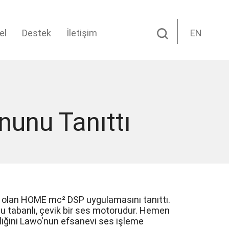
el
Destek
İletişim
EN
unu Tanıttı
i olan HOME mc² DSP uygulamasını tanıttı.
u tabanlı, çevik bir ses motorudur. Hemen
kliğini Lawo'nun efsanevi ses işleme