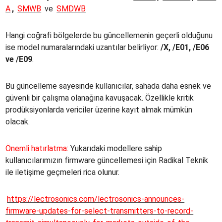
A
,
SMWB
ve
SMDWB
Hangi coğrafi bölgelerde bu güncellemenin geçerli olduğunu
ise model numaralarındaki uzantılar belirliyor:
/X, /E01, /E06
ve /E09
.
Bu güncelleme sayesinde kullanıcılar, sahada daha esnek ve
güvenli bir çalışma olanağına kavuşacak. Özellikle kritik
prodüksiyonlarda vericiler üzerine kayıt almak mümkün
olacak.
Önemli hatırlatma:
Yukarıdaki modellere sahip
kullanıcılarımızın firmware güncellemesi için Radikal Teknik
ile iletişime geçmeleri rica olunur.
https://lectrosonics.com/lectrosonics-announces-
firmware-updates-for-select-transmitters-to-record-