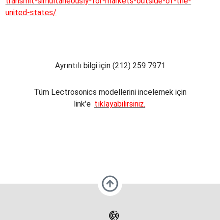
transmit-simultaneously-for-markets-outside-of-the-
united-states/
Ayrıntılı bilgi için (212) 259 7971
Tüm Lectrosonics modellerini incelemek için
link'e
tıklayabilirsiniz.