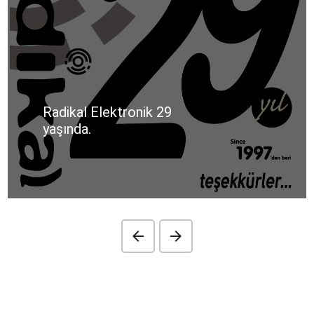
Radikal Elektronik 29
yaşında.
arrow_back
arrow_forward